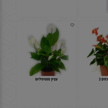
יב
זר פרחים חורף לבן
 3
עציץ ספטיפיליוס