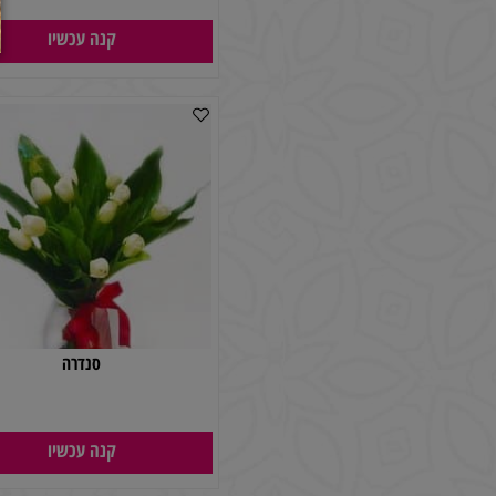
זר פרחים צבע הכסף
170
₪
קנה עכשיו
סנדרה
150