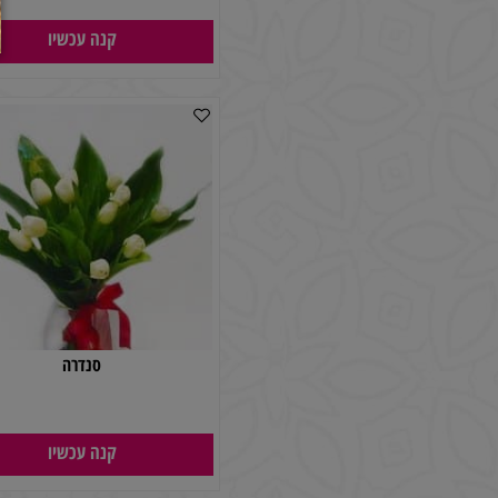
זר פרחים צבע הכסף
170
₪
קנה עכשיו
סנדרה
150