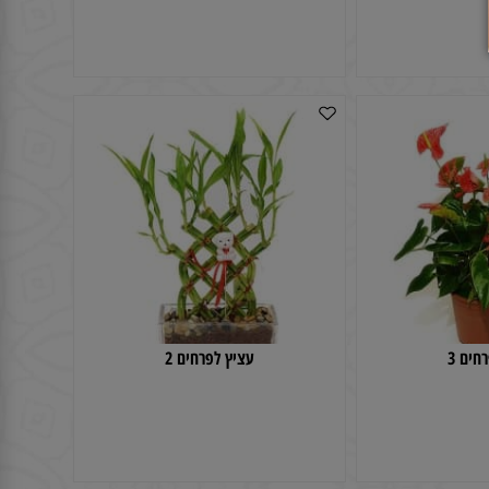
יב
זר פרחים חורף לבן
 3
עציץ לפרחים 2