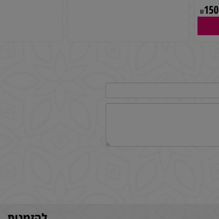
זר פרחים כתום אדום
עציץ לפרחים