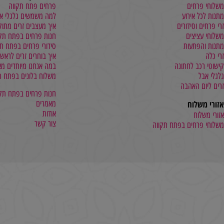
שלנו
מידע נוסף
חים
פרחים פתח תקווה
אירוע
למה משמשים גלגלי אבל
סידורים
איך מעצבים זרים מתוקים
צים
חנות פרחים בפתח תקווה
תעות
סידורי פרחים בפתח תקווה
איך בוחרים זרים לראש
 לחתונה
במה אנחנו מיוחדים מאחרים?
משלוח בלונים בפתח תקווה
האהבה
חנות פרחים בפתח תקווה
וח
מאמרים
אודות
ח
צור קשר
חים בפתח תקווה